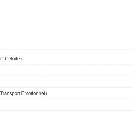
’étoile）
）
ort Emotionnel）